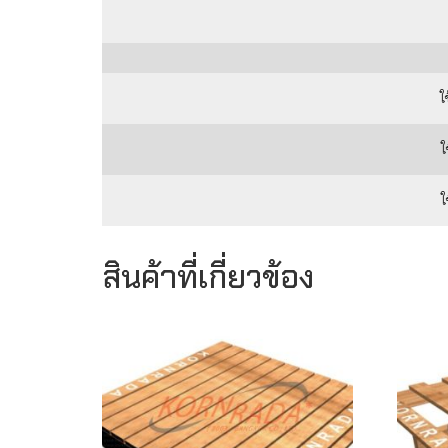
ใ
ใ
ใ
สินค้าที่เกี่ยวข้อง