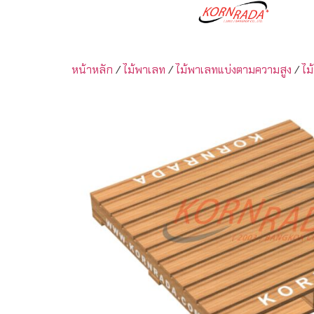
หน้าหลัก
/
ไม้พาเลท
/
ไม้พาเลทแบ่งตามความสูง
/
ไม