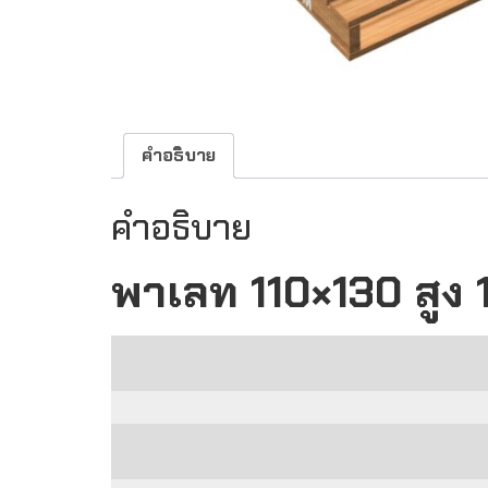
คำอธิบาย
คำอธิบาย
พาเลท 110×130 สูง 