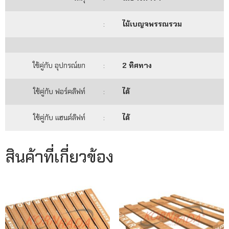
:
ไม้เบญจพรรณรวม
ใช้คู่กับ อุปกรณ์ยก
:
2 ทิศทาง
ใช้คู่กับ ฟอร์คลิฟท์
:
ได้
ใช้คู่กับ แฮนด์ลิฟท์
:
ได้
สินค้าที่เกี่ยวข้อง