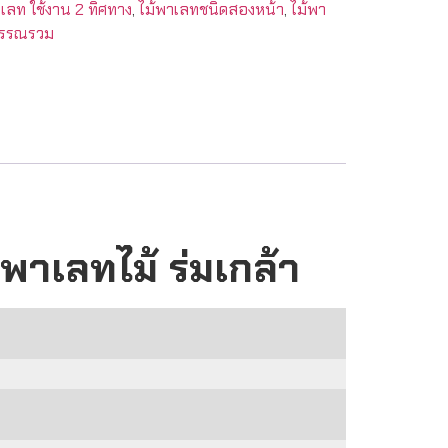
าเลท ใช้งาน 2 ทิศทาง
,
ไม้พาเลทชนิดสองหน้า
,
ไม้พา
พรรณรวม
าเลทไม้ ร่มเกล้า