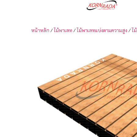
หน้าหลัก
/
ไม้พาเลท
/
ไม้พาเลทแบ่งตามความสูง
/
ไม