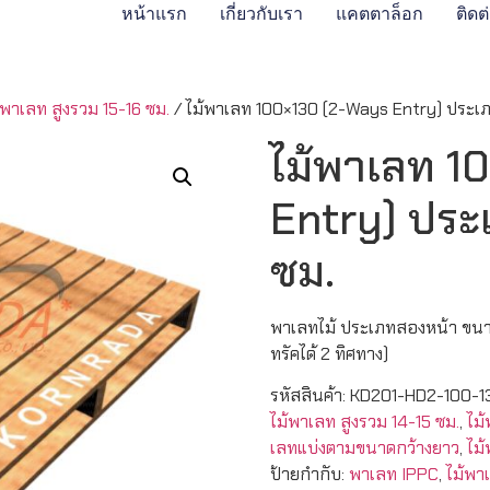
หน้าแรก
เกี่ยวกับเรา
แคตตาล็อก
ติดต
้พาเลท สูงรวม 15-16 ซม.
/ ไม้พาเลท 100×130 (2-Ways Entry) ประเภ
ไม้พาเลท 1
Entry) ประ
ซม.
พาเลทไม้ ประเภทสองหน้า ขนาด
ทรัคได้ 2 ทิศทาง)
รหัสสินค้า:
KD201-HD2-100-1
ไม้พาเลท สูงรวม 14-15 ซม.
,
ไม้
เลทแบ่งตามขนาดกว้างยาว
,
ไม
ป้ายกำกับ:
พาเลท IPPC
,
ไม้พา