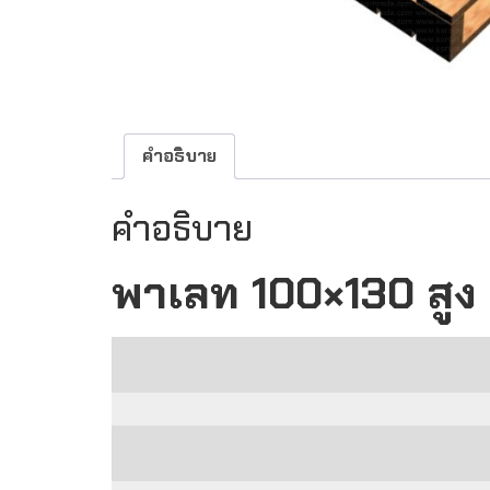
คำอธิบาย
คำอธิบาย
พาเลท 100×130 สูง 