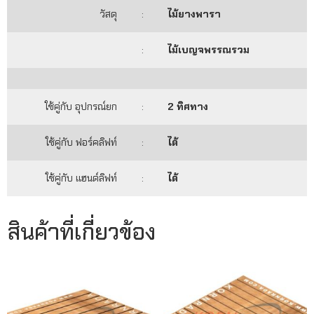
วัสดุ
:
ไม้ยางพารา
:
ไม้เบญจพรรณรวม
ใช้คู่กับ อุปกรณ์ยก
:
2 ทิศทาง
ใช้คู่กับ ฟอร์คลิฟท์
:
ได้
ใช้คู่กับ แฮนด์ลิฟท์
:
ได้
สินค้าที่เกี่ยวข้อง