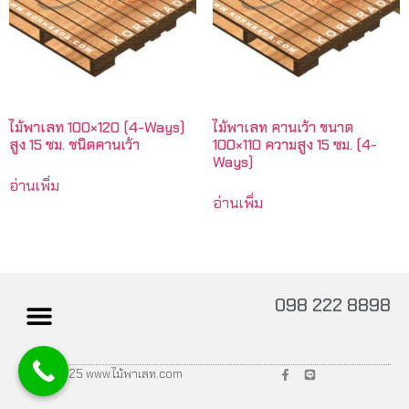
ไม้พาเลท 100×120 (4-Ways)
ไม้พาเลท คานเว้า ขนาด
สูง 15 ซม. ชนิดคานเว้า
100×110 ความสูง 15 ซม. (4-
Ways)
อ่านเพิ่ม
อ่านเพิ่ม
098 222 8898
© 2025 www.ไม้พาเลท.com