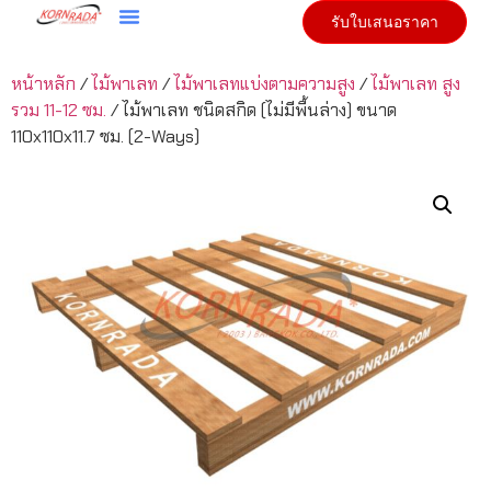
รับใบเสนอราคา
หน้าหลัก
/
ไม้พาเลท
/
ไม้พาเลทแบ่งตามความสูง
/
ไม้พาเลท สูง
รวม 11-12 ซม.
/ ไม้พาเลท ชนิดสกิด (ไม่มีพื้นล่าง) ขนาด
110x110x11.7 ซม. (2-Ways)