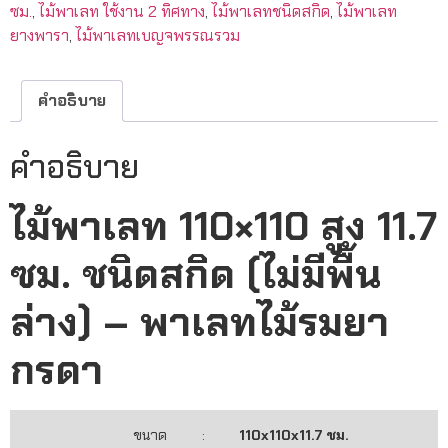
ซม.
,
ไม้พาเลท ใช้งาน 2 ทิศทาง
,
ไม้พาเลทชนิดสกิด
,
ไม้พาเลท
ยางพารา
,
ไม้พาเลทเบญจพรรณรวม
คำอธิบาย
คำอธิบาย
ไม้พาเลท 110×110 สูง 11.7
ซม. ชนิดสกิด (ไม่มีพื้น
ล่าง) – พาเลทไม้รมยา
กรดา
ขนาด
:
110x110x11.7 ซม.