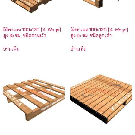
ไม้พาเลท 100×120 (4-Ways)
ไม้พาเลท 100×120 (4-Ways)
สูง 15 ซม. ชนิดคานเว้า
สูง 15 ซม. ชนิดลูกเต๋า
อ่านเพิ่ม
อ่านเพิ่ม