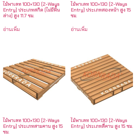
ไม้พาเลท 100×130 (2-Ways
ไม้พาเลท 100×130 (2-Ways
Entry) ประเภทสกิด (ไม่มีพื้น
Entry) ประเภทสองหน้า สูง 15
ล่าง) สูง 11.7 ซม.
ซม.
อ่านเพิ่ม
อ่านเพิ่ม
ไม้พาเลท 100×130 (2-Ways
ไม้พาเลท 100×130 (2-Ways
Entry) ประเภทสามคาน สูง 15
Entry) ประเภทสี่คาน สูง 15 ซม.
ซม.