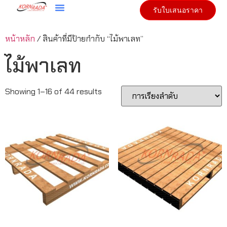
รับใบเสนอราคา
หน้าหลัก
/ สินค้าที่มีป้ายกำกับ “ไม้พาเลท”
ไม้พาเลท
Showing 1–16 of 44 results