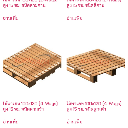
สูง 15 ซม. ชนิดสามคาน
สูง 15 ซม. ชนิดสี่คาน
อ่านเพิ่ม
อ่านเพิ่ม
ไม้พาเลท 100×120 (4-Ways)
ไม้พาเลท 100×120 (4-Ways)
สูง 15 ซม. ชนิดคานเว้า
สูง 15 ซม. ชนิดลูกเต๋า
อ่านเพิ่ม
อ่านเพิ่ม